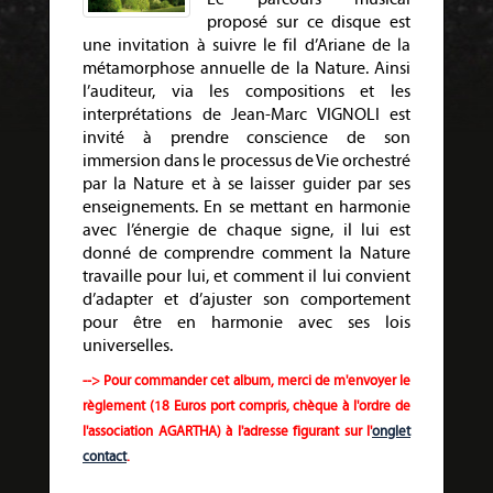
proposé sur ce disque est
une invitation à suivre le fil d’Ariane de la
métamorphose annuelle de la Nature. Ainsi
l’auditeur, via les compositions et les
interprétations de Jean-Marc VIGNOLI est
invité à prendre conscience de son
immersion dans le processus de Vie orchestré
par la Nature et à se laisser guider par ses
enseignements. En se mettant en harmonie
avec l’énergie de chaque signe, il lui est
donné de comprendre comment la Nature
travaille pour lui, et comment il lui convient
d’adapter et d’ajuster son comportement
pour être en harmonie avec ses lois
universelles.
--> Pour commander cet album, merci de m'envoyer le
règlement
(18 Euros port compris,
chèque à l'ordre de
l'association AGARTHA
) à l'adresse figurant sur l'
onglet
contact
.