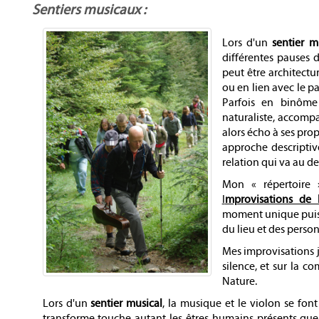
Sentiers musicaux :
Lors d'un
sentier m
différentes pauses 
peut être architectu
ou en lien avec le pa
Parfois en binôme 
naturaliste, accomp
alors écho à ses pro
approche descriptiv
relation qui va au de
Mon « répertoire »
I
mprovisations de l
moment unique pui
du lieu et des perso
Mes improvisations 
silence, et sur la 
Nature.
Lors d'un
sentier musical
, la musique et le violon se fon
transforme touche autant les êtres humains présents que l