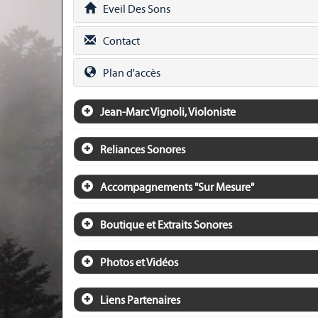
Eveil Des Sons
Contact
Plan d'accès
Jean-Marc Vignoli, Violoniste
Reliances Sonores
Accompagnements "Sur Mesure"
Boutique et Extraits Sonores
Photos et Vidéos
Liens Partenaires