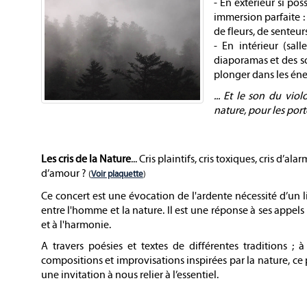
- En extérieur si po
immersion parfaite : 
de fleurs, de senteurs.
- En intérieur (sal
diaporamas et des s
plonger dans les éne
... Et le son du vio
nature, pour les por
Les cris de la Nature
...
Cris plaintifs, cris toxiques, cris d’ala
d’amour ?
(
Voir plaquette
)
Ce concert est une évocation de l'ardente nécessité d’un 
entre l'homme et la nature. Il est une réponse à ses appels 
et à l'harmonie.
A travers poésies et textes de différentes traditions ; à
compositions et improvisations inspirées par la nature, ce 
une invitation à nous relier à l’essentiel.