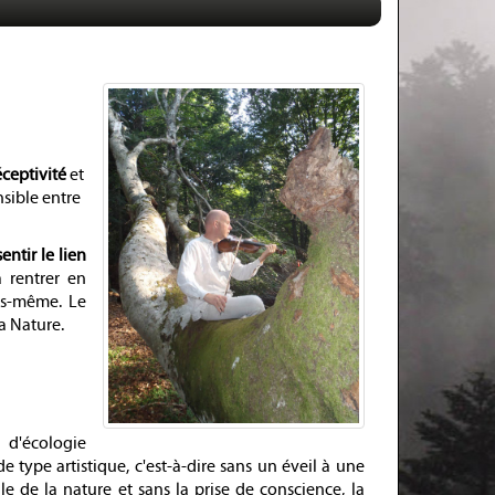
éceptivité
et
nsible entre
sentir le lien
 rentrer en
us-même. Le
a Nature.
 d'écologie
 type artistique, c'est-à-dire sans un éveil à une
le de la nature et sans la prise de conscience, la