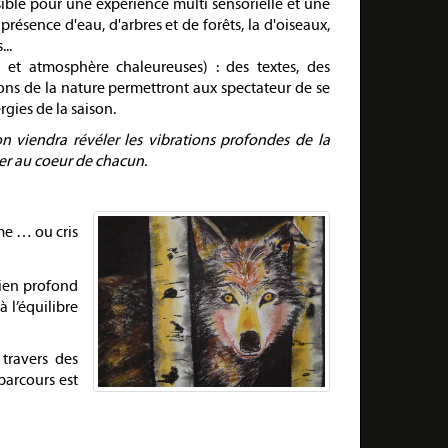
ssible pour une expérience multi sensorielle et une
présence d'eau, d'arbres et de forêts, la d'oiseaux,
..
le et atmosphère chaleureuses) : des textes, des
ons de la nature permettront aux spectateur de se
rgies de la saison.
lon viendra révéler les vibrations profondes de la
ter au coeur de chacun.
rme … ou cris
lien profond
à l’équilibre
 travers des
parcours est