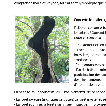
compréhension à ce voyage, tout autant symbolique que m
Concerto forestier
: (
L’idée de ce concerto
les arbres ! Suivant 
jouer ce concerto :
- En extérieur ou en i
- Enchaîné ou cade
forestiers, permetta
ambiances
- En résonance avec 
- Par le bais de min
participation des spe
des instruments na
d’ateliers de dessin.
Dans sa formule "concert", les 3 "mouvements" de ce concerto
- La forêt joyeuse (musiques celtiques)La forêt mystérieuse
- La forêt soumise, la forêt martyrisée (musiques improvisé