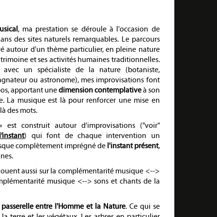
usical
, ma prestation se déroule à l'occasion de
dans des sites naturels remarquables. Le parcours
ré autour d'un thème particulier, en pleine nature
trimoine et ses activités humaines traditionnelles.
avec un spécialiste de la nature (botaniste,
agnateur ou astronome), mes improvisations font
pos, apportant une
dimension contemplative
à son
e. La musique est là pour renforcer une mise en
là des mots.
 est construit autour d'improvisations ("voir"
’instant
) qui font de chaque intervention un
sque complètement imprégné de
l'instant présent
,
nnes.
jouent aussi sur la complémentarité musique <-->
complémentarité musique <--> sons et chants de la
t
passerelle entre l'Homme et la Nature
. Ce qui se
a terre et les végétaux. Les arbres en particulier