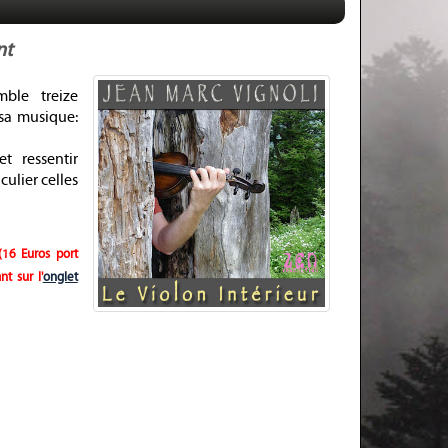
nt
mble treize
 sa musique:
et ressentir
culier celles
16 Euros port
nt sur l'
onglet