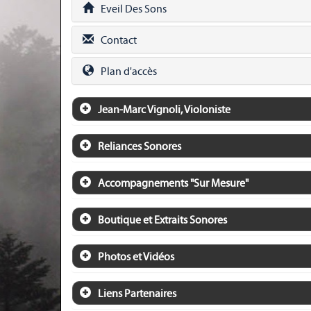
Eveil Des Sons
Contact
Plan d'accès
Jean-Marc Vignoli, Violoniste
Reliances Sonores
Accompagnements "Sur Mesure"
Boutique et Extraits Sonores
Photos et Vidéos
Liens Partenaires